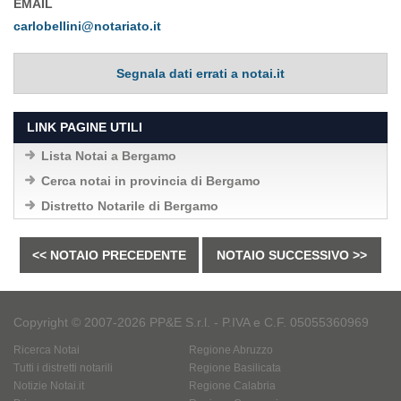
EMAIL
carlobellini@notariato.it
Segnala dati errati a notai.it
LINK PAGINE UTILI
Lista Notai a Bergamo
Cerca notai in provincia di Bergamo
Distretto Notarile di Bergamo
<< NOTAIO PRECEDENTE
NOTAIO SUCCESSIVO >>
Copyright © 2007-2026 PP&E S.r.l. - P.IVA e C.F. 05055360969
Ricerca Notai
Regione Abruzzo
Tutti i distretti notarili
Regione Basilicata
Notizie Notai.it
Regione Calabria