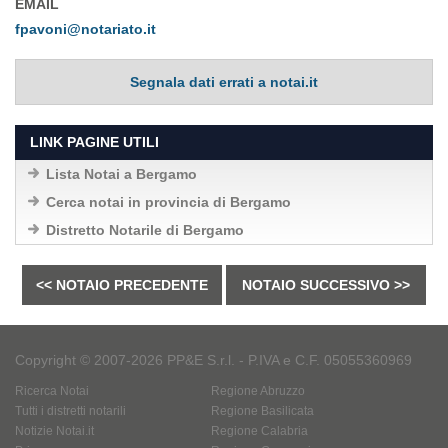
EMAIL
fpavoni@notariato.it
Segnala dati errati a notai.it
LINK PAGINE UTILI
Lista Notai a Bergamo
Cerca notai in provincia di Bergamo
Distretto Notarile di Bergamo
<< NOTAIO PRECEDENTE
NOTAIO SUCCESSIVO >>
Copyright © 2007-2026 PP&E S.r.l. - P.IVA e C.F. 05055360969
Ricerca Notai
Regione Abruzzo
Tutti i distretti notarili
Regione Basilicata
Notizie Notai.it
Regione Calabria