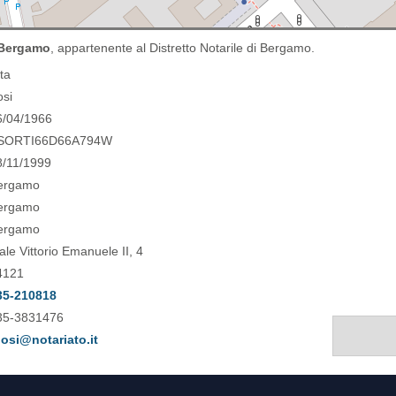
i Bergamo
, appartenente al Distretto Notarile di Bergamo.
ita
osi
6/04/1966
SORTI66D66A794W
8/11/1999
ergamo
ergamo
ergamo
ale Vittorio Emanuele II, 4
4121
35-210818
35-3831476
bosi@notariato.it