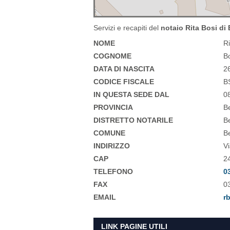
Servizi e recapiti del
notaio Rita Bosi d
NOME
R
COGNOME
B
DATA DI NASCITA
2
CODICE FISCALE
B
IN QUESTA SEDE DAL
0
PROVINCIA
B
DISTRETTO NOTARILE
B
COMUNE
B
INDIRIZZO
Vi
CAP
2
TELEFONO
0
FAX
0
EMAIL
r
LINK PAGINE UTILI