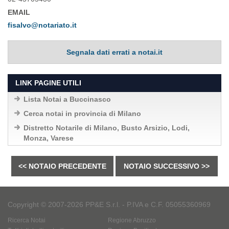
EMAIL
fisalvo@notariato.it
Segnala dati errati a notai.it
LINK PAGINE UTILI
Lista Notai a Buccinasco
Cerca notai in provincia di Milano
Distretto Notarile di Milano, Busto Arsizio, Lodi,
Monza, Varese
<< NOTAIO PRECEDENTE
NOTAIO SUCCESSIVO >>
Copyright © 2007-2026 PP&E S.r.l. - P.IVA e C.F. 05055360969
Ricerca Notai
Regione Abruzzo