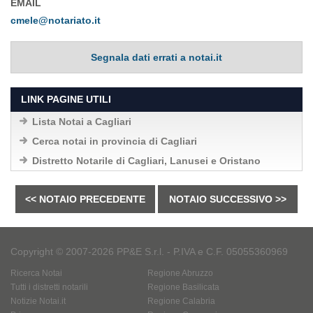
EMAIL
cmele@notariato.it
Segnala dati errati a notai.it
LINK PAGINE UTILI
Lista Notai a Cagliari
Cerca notai in provincia di Cagliari
Distretto Notarile di Cagliari, Lanusei e Oristano
<< NOTAIO PRECEDENTE
NOTAIO SUCCESSIVO >>
Copyright © 2007-2026 PP&E S.r.l. - P.IVA e C.F. 05055360969
Ricerca Notai
Regione Abruzzo
Tutti i distretti notarili
Regione Basilicata
Notizie Notai.it
Regione Calabria