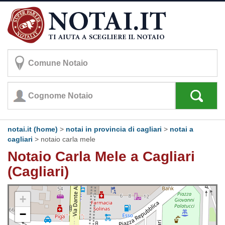
notai.it (home)
>
notai in provincia di cagliari
>
notai a
cagliari
>
notaio carla mele
Notaio Carla Mele a Cagliari
(Cagliari)
+
−