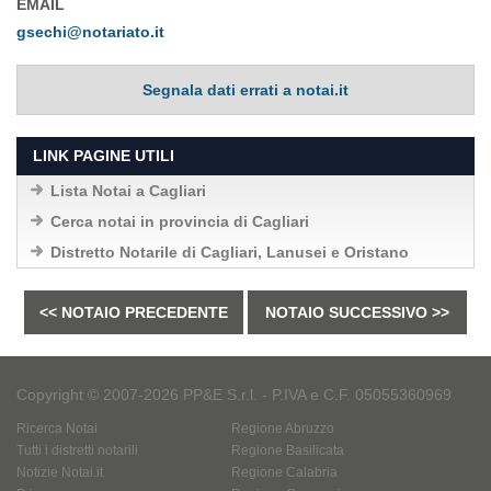
EMAIL
gsechi@notariato.it
Segnala dati errati a notai.it
LINK PAGINE UTILI
Lista Notai a Cagliari
Cerca notai in provincia di Cagliari
Distretto Notarile di Cagliari, Lanusei e Oristano
<< NOTAIO PRECEDENTE
NOTAIO SUCCESSIVO >>
Copyright © 2007-2026 PP&E S.r.l. - P.IVA e C.F. 05055360969
Ricerca Notai
Regione Abruzzo
Tutti i distretti notarili
Regione Basilicata
Notizie Notai.it
Regione Calabria