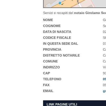
Servizi e recapiti del
notaio Girolamo Sco
NOME
G
COGNOME
S
DATA DI NASCITA
0
CODICE FISCALE
S
IN QUESTA SEDE DAL
0
PROVINCIA
Ca
DISTRETTO NOTARILE
Ca
COMUNE
Ca
INDIRIZZO
Vi
CAP
9
TELEFONO
0
FAX
0
EMAIL
g
LINK PAGINE UTILI