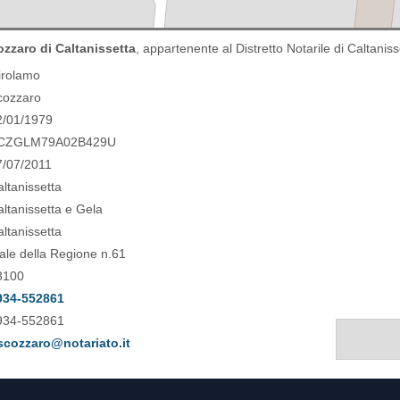
zzaro di Caltanissetta
, appartenente al Distretto Notarile di Caltanis
irolamo
cozzaro
2/01/1979
CZGLM79A02B429U
7/07/2011
ltanissetta
ltanissetta e Gela
ltanissetta
ale della Regione n.61
3100
934-552861
934-552861
scozzaro@notariato.it