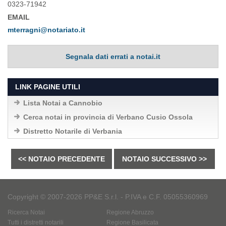
0323-71942
EMAIL
mterragni@notariato.it
Segnala dati errati a notai.it
LINK PAGINE UTILI
Lista Notai a Cannobio
Cerca notai in provincia di Verbano Cusio Ossola
Distretto Notarile di Verbania
<< NOTAIO PRECEDENTE
NOTAIO SUCCESSIVO >>
Copyright © 2007-2026 PP&E S.r.l. - P.IVA e C.F. 05055360969
Ricerca Notai
Regione Abruzzo
Tutti i distretti notarili
Regione Basilicata