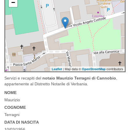
−
| Map data ©
contributors
Leaflet
OpenStreetMap
Servizi e recapiti del
notaio Maurizio Terragni di Cannobio
,
appartenente al Distretto Notarile di Verbania.
NOME
Maurizio
COGNOME
Terragni
DATA DI NASCITA
10/03/1956