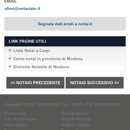
EMAIL
afiori@notariato.it
Segnala dati errati a notai.it
LINK PAGINE UTILI
Lista Notai a Carpi
Cerca notai in provincia di Modena
Distretto Notarile di Modena
<< NOTAIO PRECEDENTE
NOTAIO SUCCESSIVO >>
Copyright © 2007-2026 PP&E S.r.l. - P.IVA e C.F. 05055360969
Ricerca Notai
Regione Abruzzo
Tutti i distretti notarili
Regione Basilicata
Notizie Notai.it
Regione Calabria