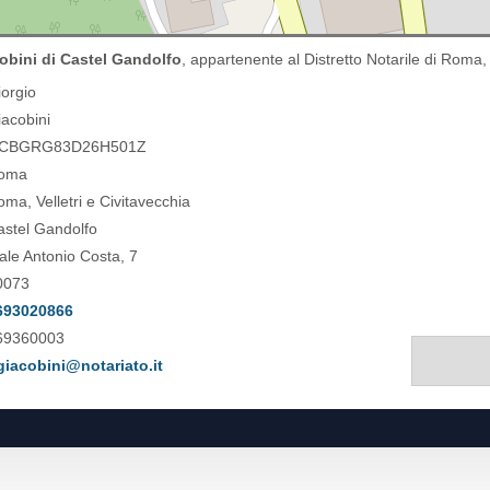
obini di Castel Gandolfo
, appartenente al Distretto Notarile di Roma, 
iorgio
iacobini
CBGRG83D26H501Z
oma
ma, Velletri e Civitavecchia
astel Gandolfo
ale Antonio Costa, 7
0073
693020866
69360003
giacobini@notariato.it