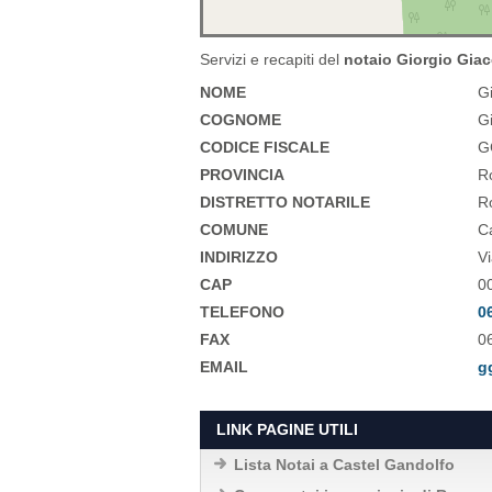
Servizi e recapiti del
notaio Giorgio Giac
NOME
G
COGNOME
G
CODICE FISCALE
G
PROVINCIA
R
DISTRETTO NOTARILE
Ro
COMUNE
C
INDIRIZZO
Vi
CAP
0
TELEFONO
0
FAX
0
EMAIL
g
LINK PAGINE UTILI
Lista Notai a Castel Gandolfo