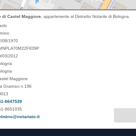
 di Castel Maggiore
, appartenente al Distretto Notarile di Bologna.
aolo
lmino
2/08/1970
MNPLA70M22F839P
9/03/2012
ologna
ologna
astel Maggiore
ia Gramsci n.196
0013
51-6647539
51-8651035
elmino@notariato.it