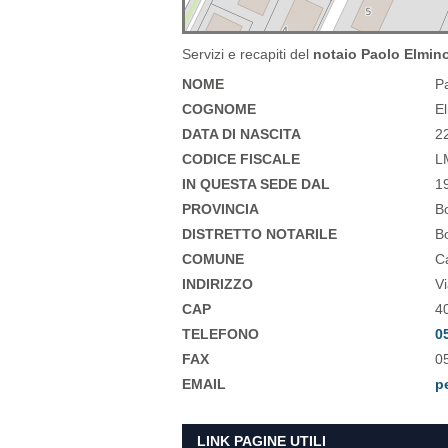
Servizi e recapiti del
notaio Paolo Elmino
NOME
P
COGNOME
E
DATA DI NASCITA
2
CODICE FISCALE
L
IN QUESTA SEDE DAL
1
PROVINCIA
B
DISTRETTO NOTARILE
B
COMUNE
C
INDIRIZZO
V
CAP
4
TELEFONO
0
FAX
0
EMAIL
p
LINK PAGINE UTILI