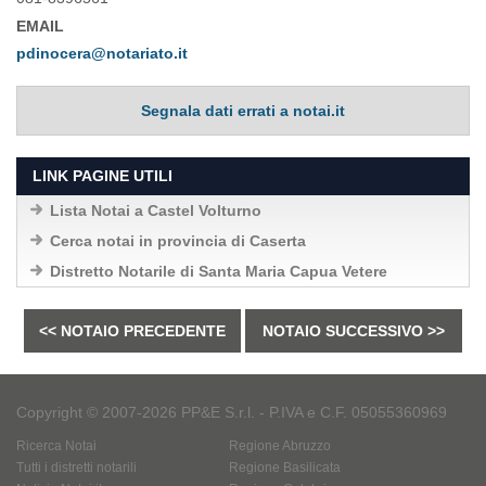
EMAIL
pdinocera@notariato.it
Segnala dati errati a notai.it
LINK PAGINE UTILI
Lista Notai a Castel Volturno
Cerca notai in provincia di Caserta
Distretto Notarile di Santa Maria Capua Vetere
<< NOTAIO PRECEDENTE
NOTAIO SUCCESSIVO >>
Copyright © 2007-2026 PP&E S.r.l. - P.IVA e C.F. 05055360969
Ricerca Notai
Regione Abruzzo
Tutti i distretti notarili
Regione Basilicata