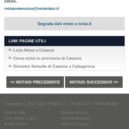
EMAIL
notaiomessina@notariato.it
Segnala dati errati a notai.it
LINK PAGINE UTILI
Lista Notai a Catania
Cerca notai in provincia di Catania
Distretto Notarile di Catania e Caltagirone
<< NOTAIO PRECEDENTE
NOTAIO SUCCESSIVO >>
Copyright © 2007-2026 PP&E S.r.l. - P.IVA e C.F. 05055360969
Ricerca Notai
Regione Abruzzo
Tutti i distretti notarili
Regione Basilicata
Notizie Notai.it
Regione Calabria