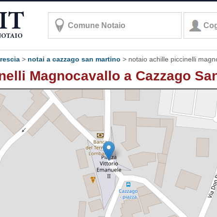
brescia
>
notai a cazzago san martino
>
notaio achille piccinelli mag
inelli Magnocavallo a Cazzago San