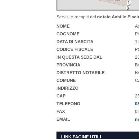
Servizi e recapiti del
notaio Achille Picc
NOME
Ac
COGNOME
Pi
DATA DI NASCITA
1
CODICE FISCALE
P
IN QUESTA SEDE DAL
2
PROVINCIA
B
DISTRETTO NOTARILE
B
COMUNE
C
INDIRIZZO
CAP
2
TELEFONO
0
FAX
0
EMAIL
n
LINK PAGINE UTILI