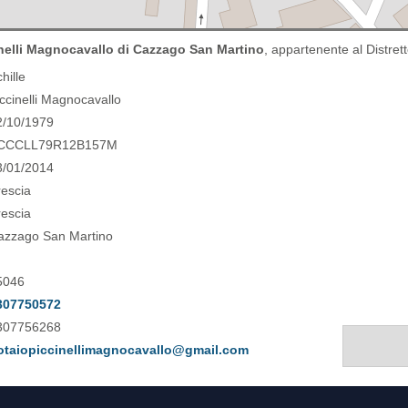
inelli Magnocavallo di Cazzago San Martino
, appartenente al Distrett
hille
ccinelli Magnocavallo
2/10/1979
CCCLL79R12B157M
3/01/2014
rescia
rescia
azzago San Martino
5046
307750572
307756268
otaiopiccinellimagnocavallo@gmail.com