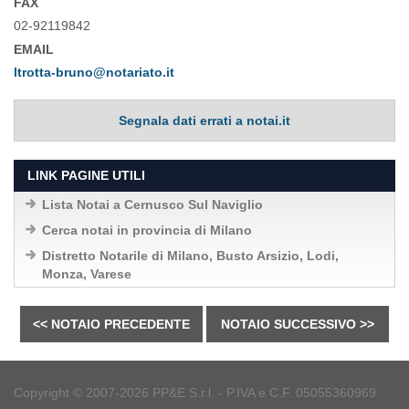
FAX
02-92119842
EMAIL
ltrotta-bruno@notariato.it
Segnala dati errati a notai.it
LINK PAGINE UTILI
Lista Notai a Cernusco Sul Naviglio
Cerca notai in provincia di Milano
Distretto Notarile di Milano, Busto Arsizio, Lodi,
Monza, Varese
<< NOTAIO PRECEDENTE
NOTAIO SUCCESSIVO >>
Copyright © 2007-2026 PP&E S.r.l. - P.IVA e C.F. 05055360969