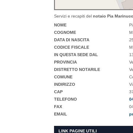
Servizi e recapiti del
notaio Pia Marinucc
NOME
P
COGNOME
M
DATA DI NASCITA
2
CODICE FISCALE
M
IN QUESTA SEDE DAL
1
PROVINCIA
V
DISTRETTO NOTARILE
V
COMUNE
C
INDIRIZZO
V
CAP
3
TELEFONO
0
FAX
0
EMAIL
p
LINK PAGINE UTILI