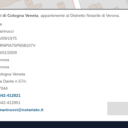
i di Cologna Veneta
, appartenente al Distretto Notarile di Verona.
ia
arinucci
5/09/1975
RNPIA75P65B107V
3/01/2009
erona
erona
ologna Veneta
ia Dante n.57/c
7044
442-412821
442-412851
marinucci@notariato.it