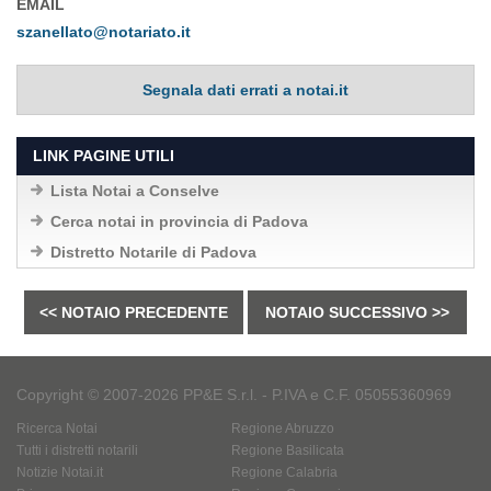
EMAIL
szanellato@notariato.it
Segnala dati errati a notai.it
LINK PAGINE UTILI
Lista Notai a Conselve
Cerca notai in provincia di Padova
Distretto Notarile di Padova
<< NOTAIO PRECEDENTE
NOTAIO SUCCESSIVO >>
Copyright © 2007-2026 PP&E S.r.l. - P.IVA e C.F. 05055360969
Ricerca Notai
Regione Abruzzo
Tutti i distretti notarili
Regione Basilicata
Notizie Notai.it
Regione Calabria