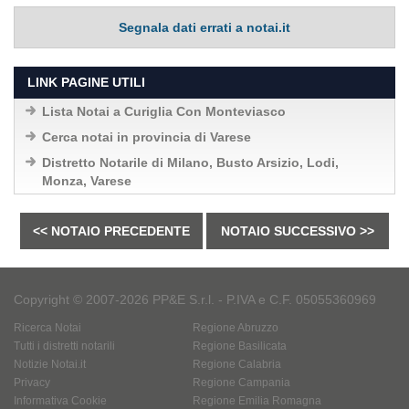
Segnala dati errati a notai.it
LINK PAGINE UTILI
Lista Notai a Curiglia Con Monteviasco
Cerca notai in provincia di Varese
Distretto Notarile di Milano, Busto Arsizio, Lodi,
Monza, Varese
<< NOTAIO PRECEDENTE
NOTAIO SUCCESSIVO >>
Copyright © 2007-2026 PP&E S.r.l. - P.IVA e C.F. 05055360969
Ricerca Notai
Regione Abruzzo
Tutti i distretti notarili
Regione Basilicata
Notizie Notai.it
Regione Calabria
Privacy
Regione Campania
Informativa Cookie
Regione Emilia Romagna