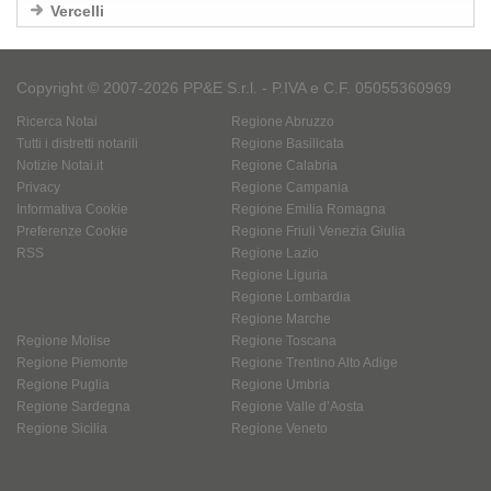
Vercelli
Copyright © 2007-2026 PP&E S.r.l. - P.IVA e C.F. 05055360969
Ricerca Notai
Regione Abruzzo
Tutti i distretti notarili
Regione Basilicata
Notizie Notai.it
Regione Calabria
Privacy
Regione Campania
Informativa Cookie
Regione Emilia Romagna
Preferenze Cookie
Regione Friuli Venezia Giulia
RSS
Regione Lazio
Regione Liguria
Regione Lombardia
Regione Marche
Regione Molise
Regione Toscana
Regione Piemonte
Regione Trentino Alto Adige
Regione Puglia
Regione Umbria
Regione Sardegna
Regione Valle d’Aosta
Regione Sicilia
Regione Veneto