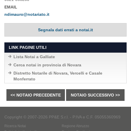
EMAIL
ndimauro@notariato.it
Segnala dati errati a notai.it
LINK PAGINE UTILI
Lista Notai a Galliate
Cerca notai in provincia di Novara
Distretto Notarile di Novara, Vercelli e Casale
Monferrato
<< NOTAIO PRECEDENTE
NOTAIO SUCCESSIVO >>
Copyright © 2007-2026 PP&E S.r.l. - P.IVA e C.F. 05055360969
Ricerca Notai
Regione Abruzzo