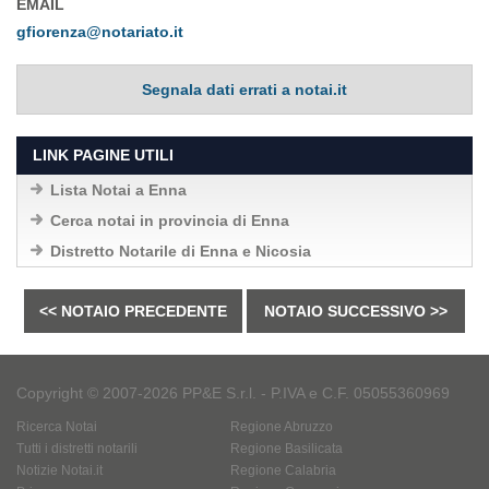
EMAIL
gfiorenza@notariato.it
Segnala dati errati a notai.it
LINK PAGINE UTILI
Lista Notai a Enna
Cerca notai in provincia di Enna
Distretto Notarile di Enna e Nicosia
<< NOTAIO PRECEDENTE
NOTAIO SUCCESSIVO >>
Copyright © 2007-2026 PP&E S.r.l. - P.IVA e C.F. 05055360969
Ricerca Notai
Regione Abruzzo
Tutti i distretti notarili
Regione Basilicata
Notizie Notai.it
Regione Calabria