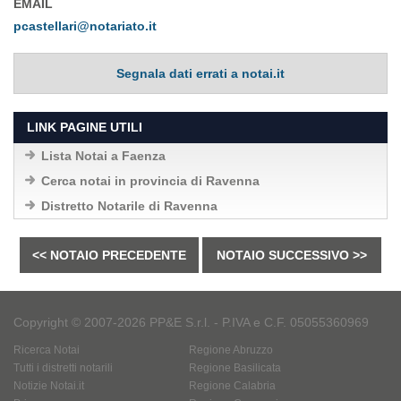
EMAIL
pcastellari@notariato.it
Segnala dati errati a notai.it
LINK PAGINE UTILI
Lista Notai a Faenza
Cerca notai in provincia di Ravenna
Distretto Notarile di Ravenna
<< NOTAIO PRECEDENTE
NOTAIO SUCCESSIVO >>
Copyright © 2007-2026 PP&E S.r.l. - P.IVA e C.F. 05055360969
Ricerca Notai
Regione Abruzzo
Tutti i distretti notarili
Regione Basilicata
Notizie Notai.it
Regione Calabria