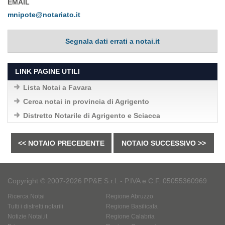
EMAIL
mnipote@notariato.it
Segnala dati errati a notai.it
LINK PAGINE UTILI
Lista Notai a Favara
Cerca notai in provincia di Agrigento
Distretto Notarile di Agrigento e Sciacca
<< NOTAIO PRECEDENTE
NOTAIO SUCCESSIVO >>
Copyright © 2007-2026 PP&E S.r.l. - P.IVA e C.F. 05055360969
Ricerca Notai
Regione Abruzzo
Tutti i distretti notarili
Regione Basilicata
Notizie Notai.it
Regione Calabria