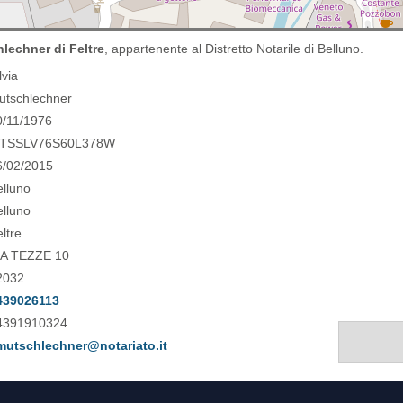
hlechner di Feltre
, appartenente al Distretto Notarile di Belluno.
lvia
utschlechner
0/11/1976
TSSLV76S60L378W
6/02/2015
elluno
elluno
eltre
IA TEZZE 10
2032
439026113
4391910324
mutschlechner@notariato.it