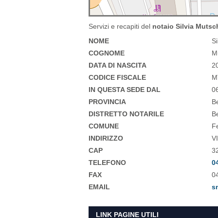
Servizi e recapiti del
notaio Silvia Mutsc
NOME
Si
COGNOME
M
DATA DI NASCITA
2
CODICE FISCALE
M
IN QUESTA SEDE DAL
0
PROVINCIA
B
DISTRETTO NOTARILE
B
COMUNE
F
INDIRIZZO
V
CAP
3
TELEFONO
0
FAX
0
EMAIL
s
LINK PAGINE UTILI