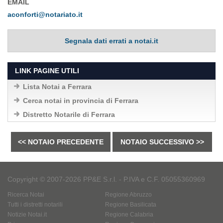
EMAIL
aconforti@notariato.it
Segnala dati errati a notai.it
LINK PAGINE UTILI
Lista Notai a Ferrara
Cerca notai in provincia di Ferrara
Distretto Notarile di Ferrara
<< NOTAIO PRECEDENTE
NOTAIO SUCCESSIVO >>
Copyright © 2007-2026 PP&E S.r.l. - P.IVA e C.F. 05055360969
Ricerca Notai
Regione Abruzzo
Tutti i distretti notarili
Regione Basilicata
Notizie Notai.it
Regione Calabria