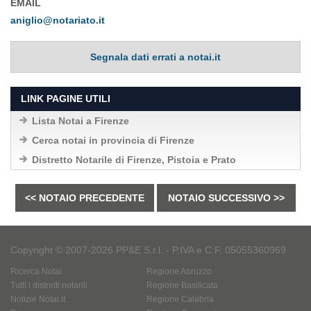
EMAIL
aniglio@notariato.it
Segnala dati errati a notai.it
LINK PAGINE UTILI
Lista Notai a Firenze
Cerca notai in provincia di Firenze
Distretto Notarile di Firenze, Pistoia e Prato
<< NOTAIO PRECEDENTE
NOTAIO SUCCESSIVO >>
Copyright © 2007-2026 PP&E S.r.l. - P.IVA e C.F. 05055360969
Ricerca Notai
Regione Abruzzo
Tutti i distretti notarili
Regione Basilicata
Notizie Notai.it
Regione Calabria