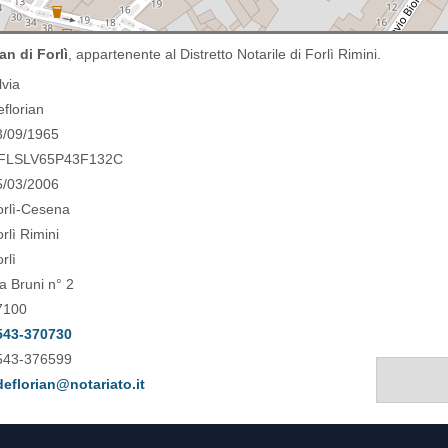
an di Forlì
, appartenente al Distretto Notarile di Forlì Rimini.
lvia
eflorian
3/09/1965
FLSLV65P43F132C
5/03/2006
orlì-Cesena
rlì Rimini
rlì
a Bruni n° 2
7100
543-370730
543-376599
deflorian@notariato.it