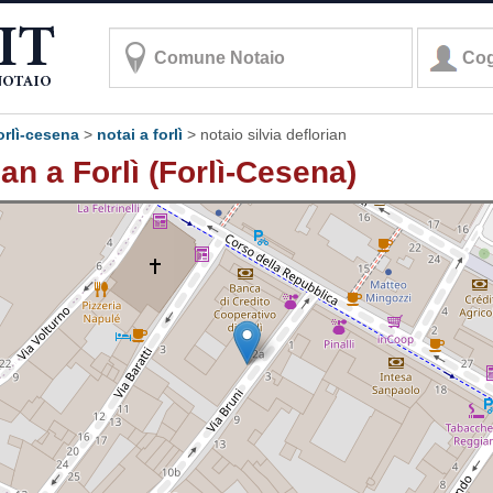
forlì-cesena
>
notai a forlì
>
notaio silvia deflorian
ian a Forlì (Forlì-Cesena)