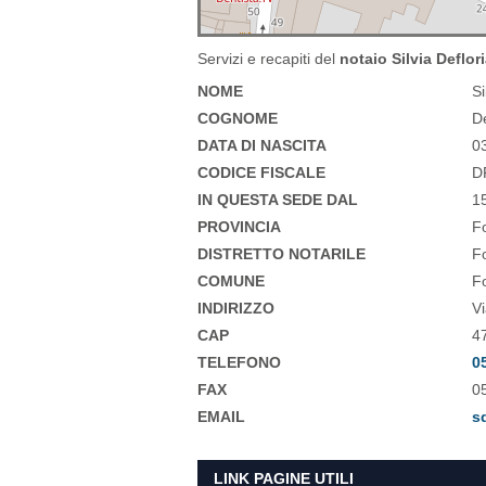
Servizi e recapiti del
notaio Silvia Deflori
NOME
Si
COGNOME
D
DATA DI NASCITA
0
CODICE FISCALE
D
IN QUESTA SEDE DAL
1
PROVINCIA
F
DISTRETTO NOTARILE
Fo
COMUNE
Fo
INDIRIZZO
Vi
CAP
4
TELEFONO
0
FAX
0
EMAIL
s
LINK PAGINE UTILI