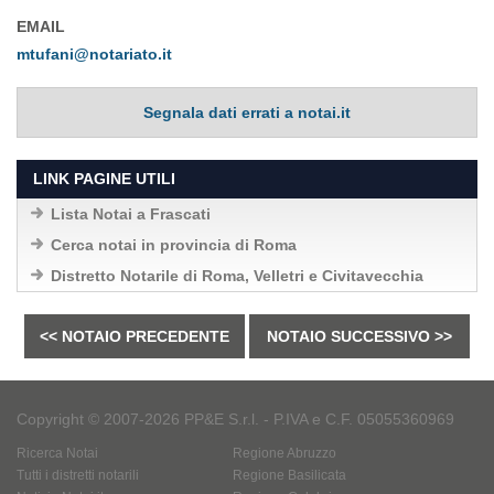
EMAIL
mtufani@notariato.it
Segnala dati errati a notai.it
LINK PAGINE UTILI
Lista Notai a Frascati
Cerca notai in provincia di Roma
Distretto Notarile di Roma, Velletri e Civitavecchia
<< NOTAIO PRECEDENTE
NOTAIO SUCCESSIVO >>
Copyright © 2007-2026 PP&E S.r.l. - P.IVA e C.F. 05055360969
Ricerca Notai
Regione Abruzzo
Tutti i distretti notarili
Regione Basilicata