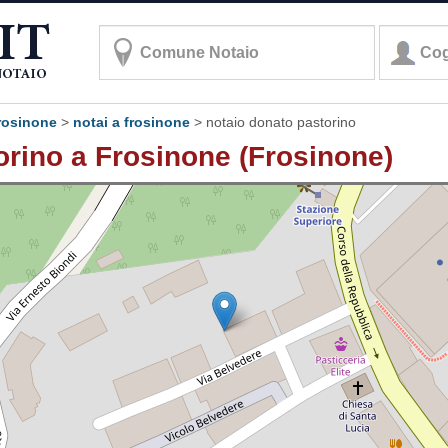
frosinone
>
notai a frosinone
>
notaio donato pastorino
orino a Frosinone (Frosinone)