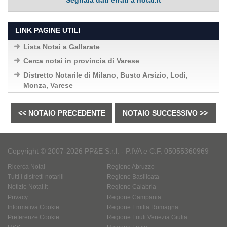
Segnala dati errati a notai.it
LINK PAGINE UTILI
Lista Notai a Gallarate
Cerca notai in provincia di Varese
Distretto Notarile di Milano, Busto Arsizio, Lodi,
Monza, Varese
<< NOTAIO PRECEDENTE
NOTAIO SUCCESSIVO >>
Copyright © 2007-2026 PP&E S.r.l. - P.IVA e C.F. 05055360969
Ricerca Notai
Regione Abruzzo
Tutti i distretti notarili
Regione Basilicata
Notizie Notai.it
Regione Calabria
Privacy
Regione Campania
Informativa Cookie
Regione Emilia Romagna
Preferenze Cookie
Regione Friuli Venezia Giulia