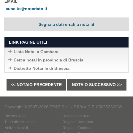
EMAIL
lcuscito@notariato.it
Segnala dati errati a notai.it
LINK PAGINE UTILI
Lista Notai a Gambara
Cerca notai in provincia di Brescia
Distretto Notarile di Brescia
<< NOTAIO PRECEDENTE
NOTAIO SUCCESSIVO >>
Copyright © 2007-2026 PP&E S.r.l. - P.IVA e C.F. 05055360969
Ricerca Notai
Regione Abruzzo
Tutti i distretti notarili
Regione Basilicata
Notizie Notai.it
Regione Calabria