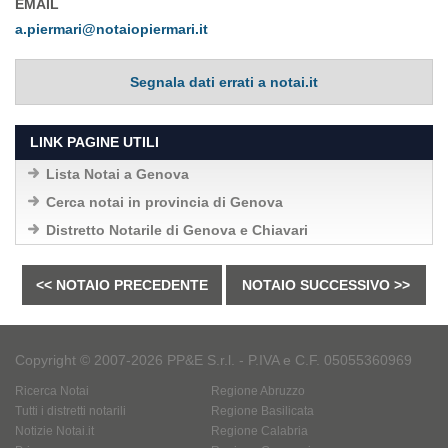
EMAIL
a.piermari@notaiopiermari.it
Segnala dati errati a notai.it
LINK PAGINE UTILI
Lista Notai a Genova
Cerca notai in provincia di Genova
Distretto Notarile di Genova e Chiavari
<< NOTAIO PRECEDENTE
NOTAIO SUCCESSIVO >>
Copyright © 2007-2026 PP&E S.r.l. - P.IVA e C.F. 05055360969
Ricerca Notai
Regione Abruzzo
Tutti i distretti notarili
Regione Basilicata
Notizie Notai.it
Regione Calabria