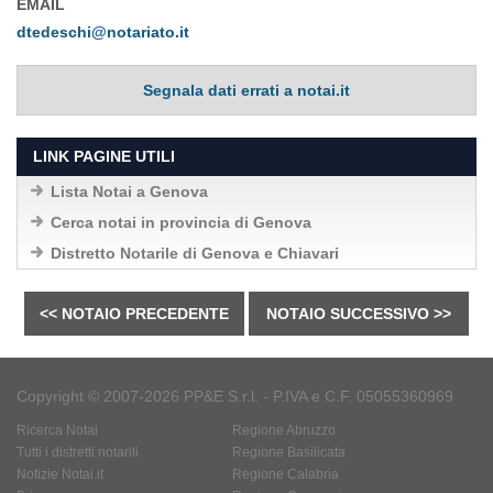
EMAIL
dtedeschi@notariato.it
Segnala dati errati a notai.it
LINK PAGINE UTILI
Lista Notai a Genova
Cerca notai in provincia di Genova
Distretto Notarile di Genova e Chiavari
<< NOTAIO PRECEDENTE
NOTAIO SUCCESSIVO >>
Copyright © 2007-2026 PP&E S.r.l. - P.IVA e C.F. 05055360969
Ricerca Notai
Regione Abruzzo
Tutti i distretti notarili
Regione Basilicata
Notizie Notai.it
Regione Calabria