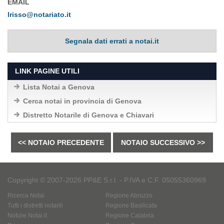
EMAIL
lrisso@notariato.it
Segnala dati errati a notai.it
LINK PAGINE UTILI
Lista Notai a Genova
Cerca notai in provincia di Genova
Distretto Notarile di Genova e Chiavari
<< NOTAIO PRECEDENTE
NOTAIO SUCCESSIVO >>
Copyright © 2007-2026 PP&E S.r.l. - P.IVA e C.F. 05055360969
Ricerca Notai
Regione Abruzzo
Tutti i distretti notarili
Regione Basilicata
Notizie Notai.it
Regione Calabria