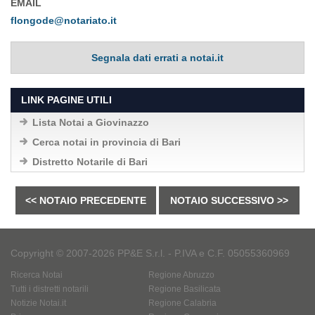
EMAIL
flongode@notariato.it
Segnala dati errati a notai.it
LINK PAGINE UTILI
Lista Notai a Giovinazzo
Cerca notai in provincia di Bari
Distretto Notarile di Bari
<< NOTAIO PRECEDENTE
NOTAIO SUCCESSIVO >>
Copyright © 2007-2026 PP&E S.r.l. - P.IVA e C.F. 05055360969
Ricerca Notai
Regione Abruzzo
Tutti i distretti notarili
Regione Basilicata
Notizie Notai.it
Regione Calabria