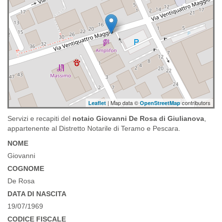
| Map data ©
contributors
Leaflet
OpenStreetMap
Servizi e recapiti del
notaio Giovanni De Rosa di Giulianova
,
appartenente al Distretto Notarile di Teramo e Pescara.
NOME
Giovanni
COGNOME
De Rosa
DATA DI NASCITA
19/07/1969
CODICE FISCALE