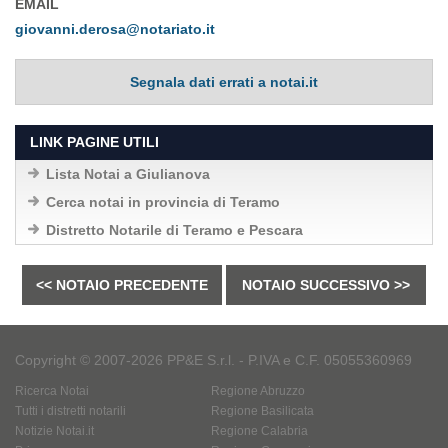
EMAIL
giovanni.derosa@notariato.it
Segnala dati errati a notai.it
LINK PAGINE UTILI
Lista Notai a Giulianova
Cerca notai in provincia di Teramo
Distretto Notarile di Teramo e Pescara
<< NOTAIO PRECEDENTE
NOTAIO SUCCESSIVO >>
Copyright © 2007-2026 PP&E S.r.l. - P.IVA e C.F. 05055360969
Ricerca Notai
Regione Abruzzo
Tutti i distretti notarili
Regione Basilicata
Notizie Notai.it
Regione Calabria