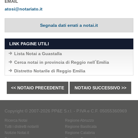
EMAIL
atosi@notariato.it
Segnala dati errati a notai.it
LINK PAGINE UTILI
Lista Notai a Guastalla
Cerca notai in provincia di Reggio nell´Emilia
Distretto Notarile di Reggio Emilia
<< NOTAIO PRECEDENTE
NOTAIO SUCCESSIVO >>
Copyright © 2007-2026 PP&E S.r.l. - P.IVA e C.F. 05055360969
Ricerca Notai
Regione Abruzzo
Tutti i distretti notarili
Regione Basilicata
Notizie Notai.it
Regione Calabria