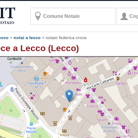
lecco
>
notai a lecco
>
notaio federica croce
oce a Lecco (Lecco)