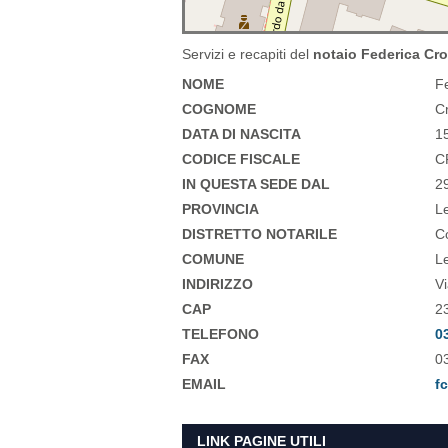
Servizi e recapiti del
notaio Federica Cr
NOME
F
COGNOME
C
DATA DI NASCITA
1
CODICE FISCALE
C
IN QUESTA SEDE DAL
2
PROVINCIA
L
DISTRETTO NOTARILE
C
COMUNE
L
INDIRIZZO
V
CAP
2
TELEFONO
0
FAX
0
EMAIL
f
LINK PAGINE UTILI