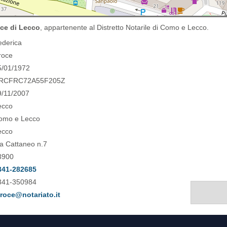
oce di Lecco
, appartenente al Distretto Notarile di Como e Lecco.
ederica
roce
5/01/1972
RCFRC72A55F205Z
9/11/2007
ecco
omo e Lecco
ecco
ia Cattaneo n.7
3900
341-282685
341-350984
croce@notariato.it