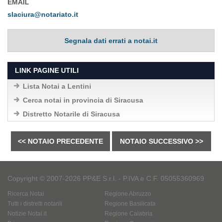
EMAIL
slaciura@notariato.it
Segnala dati errati a notai.it
LINK PAGINE UTILI
Lista Notai a Lentini
Cerca notai in provincia di Siracusa
Distretto Notarile di Siracusa
<< NOTAIO PRECEDENTE
NOTAIO SUCCESSIVO >>
Copyright © 2007-2026 PP&E S.r.l. - P.IVA e C.F. 05055360969
Ricerca Notai
Regione Abruzzo
Tutti i distretti notarili
Regione Basilicata
Notizie Notai.it
Regione Calabria