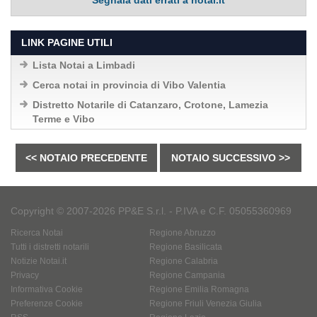
Segnala dati errati a notai.it
LINK PAGINE UTILI
Lista Notai a Limbadi
Cerca notai in provincia di Vibo Valentia
Distretto Notarile di Catanzaro, Crotone, Lamezia
Terme e Vibo
<< NOTAIO PRECEDENTE
NOTAIO SUCCESSIVO >>
Copyright © 2007-2026 PP&E S.r.l. - P.IVA e C.F. 05055360969
Ricerca Notai
Regione Abruzzo
Tutti i distretti notarili
Regione Basilicata
Notizie Notai.it
Regione Calabria
Privacy
Regione Campania
Informativa Cookie
Regione Emilia Romagna
Preferenze Cookie
Regione Friuli Venezia Giulia