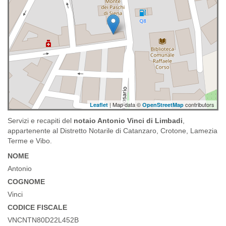
| Map data ©
contributors
Leaflet
OpenStreetMap
Servizi e recapiti del
notaio Antonio Vinci di Limbadi
,
appartenente al Distretto Notarile di Catanzaro, Crotone, Lamezia
Terme e Vibo.
NOME
Antonio
COGNOME
Vinci
CODICE FISCALE
VNCNTN80D22L452B