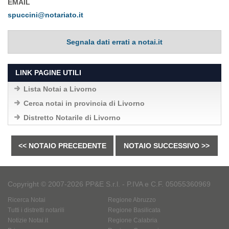
EMAIL
spuccini@notariato.it
Segnala dati errati a notai.it
LINK PAGINE UTILI
Lista Notai a Livorno
Cerca notai in provincia di Livorno
Distretto Notarile di Livorno
<< NOTAIO PRECEDENTE
NOTAIO SUCCESSIVO >>
Copyright © 2007-2026 PP&E S.r.l. - P.IVA e C.F. 05055360969
Ricerca Notai
Regione Abruzzo
Tutti i distretti notarili
Regione Basilicata
Notizie Notai.it
Regione Calabria