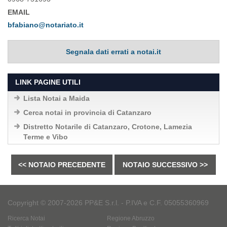
EMAIL
bfabiano@notariato.it
Segnala dati errati a notai.it
LINK PAGINE UTILI
Lista Notai a Maida
Cerca notai in provincia di Catanzaro
Distretto Notarile di Catanzaro, Crotone, Lamezia
Terme e Vibo
<< NOTAIO PRECEDENTE
NOTAIO SUCCESSIVO >>
Copyright © 2007-2026 PP&E S.r.l. - P.IVA e C.F. 05055360969
Ricerca Notai
Regione Abruzzo