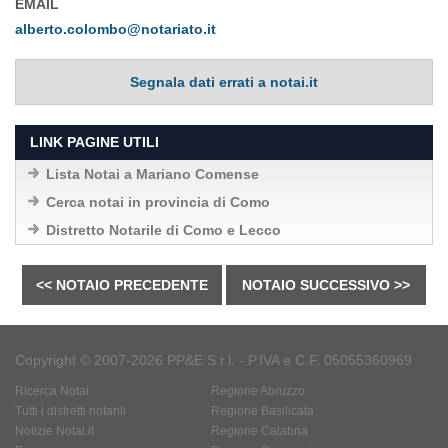
EMAIL
alberto.colombo@notariato.it
Segnala dati errati a notai.it
LINK PAGINE UTILI
Lista Notai a Mariano Comense
Cerca notai in provincia di Como
Distretto Notarile di Como e Lecco
<< NOTAIO PRECEDENTE
NOTAIO SUCCESSIVO >>
Copyright © 2007-2026 PP&E S.r.l. - P.IVA e C.F. 05055360969
Ricerca Notai
Regione Abruzzo
Tutti i distretti notarili
Regione Basilicata
Notizie Notai.it
Regione Calabria