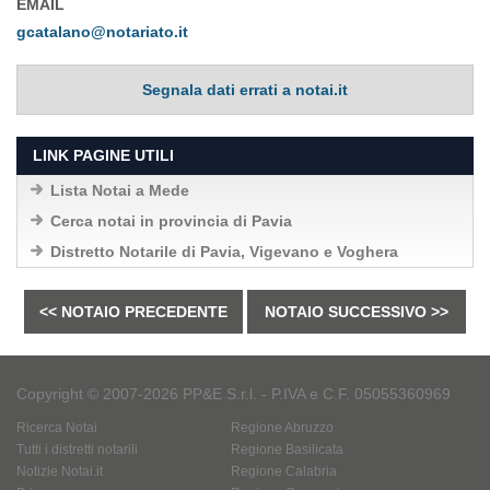
EMAIL
gcatalano@notariato.it
Segnala dati errati a notai.it
LINK PAGINE UTILI
Lista Notai a Mede
Cerca notai in provincia di Pavia
Distretto Notarile di Pavia, Vigevano e Voghera
<< NOTAIO PRECEDENTE
NOTAIO SUCCESSIVO >>
Copyright © 2007-2026 PP&E S.r.l. - P.IVA e C.F. 05055360969
Ricerca Notai
Regione Abruzzo
Tutti i distretti notarili
Regione Basilicata
Notizie Notai.it
Regione Calabria