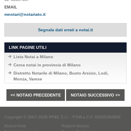
EMAIL
mnotari@notariato.it
Segnala dati errati a notai.it
LINK PAGINE UTILI
Lista Notai a Milano
Cerca notai in provincia di Milano
Distretto Notarile di Milano, Busto Arsizio, Lodi,
Monza, Varese
<< NOTAIO PRECEDENTE
NOTAIO SUCCESSIVO >>
Copyright © 2007-2026 PP&E S.r.l. - P.IVA e C.F. 05055360969
Ricerca Notai
Regione Abruzzo