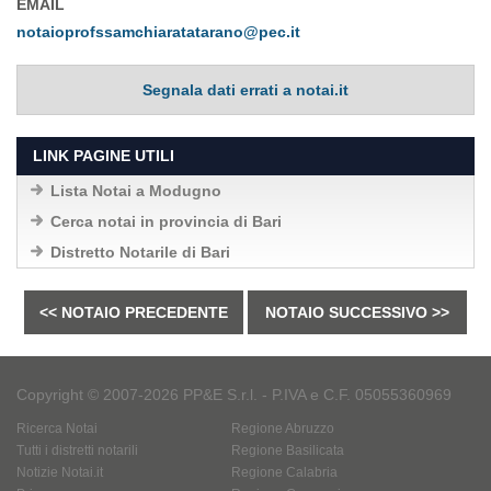
EMAIL
notaioprofssamchiaratatarano@pec.it
Segnala dati errati a notai.it
LINK PAGINE UTILI
Lista Notai a Modugno
Cerca notai in provincia di Bari
Distretto Notarile di Bari
<< NOTAIO PRECEDENTE
NOTAIO SUCCESSIVO >>
Copyright © 2007-2026 PP&E S.r.l. - P.IVA e C.F. 05055360969
Ricerca Notai
Regione Abruzzo
Tutti i distretti notarili
Regione Basilicata
Notizie Notai.it
Regione Calabria