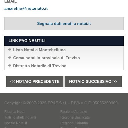
EMAIL
amarchio@notariato.it
Segnala dati errati a notai.it
LINK PAGINE UTILI
Lista Notai a Montebelluna
Cerca notai in provincia di Treviso
Distretto Notarile di Treviso
<< NOTAIO PRECEDENTE
NOTAIO SUCCESSIVO >>
Copyright © 2007-2026 PP&E S.r.l. - P.IVA e C.F. 05055360969
Ricerca Notai
Regione Abruzzo
Tutti i distretti notarili
Regione Basilicata
Notizie Notai.it
Regione Calabria