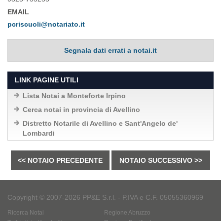
EMAIL
pcriscuoli@notariato.it
Segnala dati errati a notai.it
LINK PAGINE UTILI
Lista Notai a Monteforte Irpino
Cerca notai in provincia di Avellino
Distretto Notarile di Avellino e Sant'Angelo de'
Lombardi
<< NOTAIO PRECEDENTE
NOTAIO SUCCESSIVO >>
Copyright © 2007-2026 PP&E S.r.l. - P.IVA e C.F. 05055360969
Ricerca Notai
Regione Abruzzo