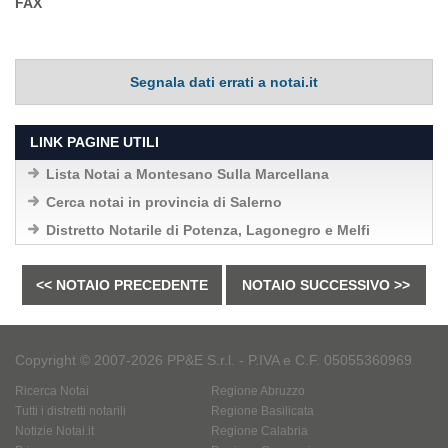
FAX
Segnala dati errati a notai.it
LINK PAGINE UTILI
Lista Notai a Montesano Sulla Marcellana
Cerca notai in provincia di Salerno
Distretto Notarile di Potenza, Lagonegro e Melfi
<< NOTAIO PRECEDENTE
NOTAIO SUCCESSIVO >>
Copyright © 2007-2026 PP&E S.r.l. - P.IVA e C.F. 05055360969
Ricerca Notai
Regione Abruzzo
Tutti i distretti notarili
Regione Basilicata
Notizie Notai.it
Regione Calabria