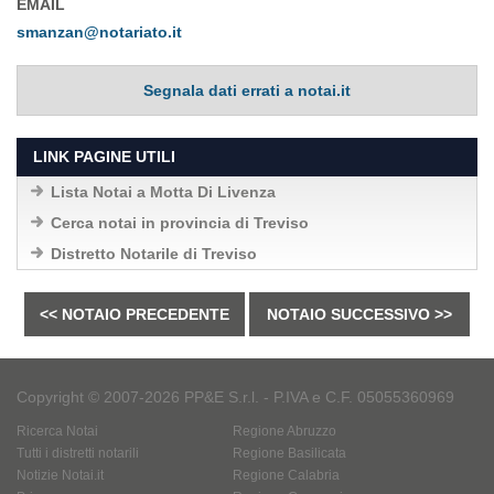
EMAIL
smanzan@notariato.it
Segnala dati errati a notai.it
LINK PAGINE UTILI
Lista Notai a Motta Di Livenza
Cerca notai in provincia di Treviso
Distretto Notarile di Treviso
<< NOTAIO PRECEDENTE
NOTAIO SUCCESSIVO >>
Copyright © 2007-2026 PP&E S.r.l. - P.IVA e C.F. 05055360969
Ricerca Notai
Regione Abruzzo
Tutti i distretti notarili
Regione Basilicata
Notizie Notai.it
Regione Calabria